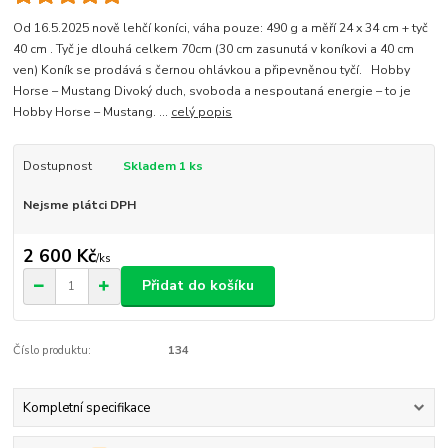
Od 16.5.2025 nově lehčí koníci, váha pouze: 490 g a měří 24 x 34 cm + tyč
40 cm . Tyč je dlouhá celkem 70cm (30 cm zasunutá v koníkovi a 40 cm
ven) Koník se prodává s černou ohlávkou a připevněnou tyčí. Hobby
Horse – Mustang Divoký duch, svoboda a nespoutaná energie – to je
Hobby Horse – Mustang. ...
celý popis
Dostupnost
Skladem 1 ks
Nejsme plátci DPH
2 600 Kč
/
ks
Přidat do košíku
Číslo produktu:
134
Kompletní specifikace