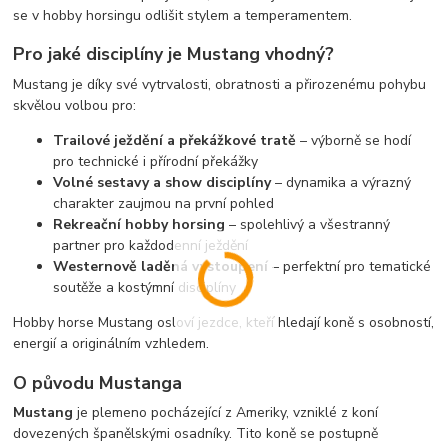
se v hobby horsingu odlišit stylem a temperamentem.
Pro jaké disciplíny je Mustang vhodný?
Mustang je díky své vytrvalosti, obratnosti a přirozenému pohybu
skvělou volbou pro:
Trailové ježdění a překážkové tratě
– výborně se hodí
pro technické i přírodní překážky
Volné sestavy a show disciplíny
– dynamika a výrazný
charakter zaujmou na první pohled
Rekreační hobby horsing
– spolehlivý a všestranný
partner pro každodenní ježdění
Westernově laděná vystoupení
– perfektní pro tematické
soutěže a kostýmní disciplíny
Hobby horse Mustang osloví jezdce, kteří hledají koně s osobností,
energií a originálním vzhledem.
O původu Mustanga
Mustang
je plemeno pocházející z Ameriky, vzniklé z koní
dovezených španělskými osadníky. Tito koně se postupně