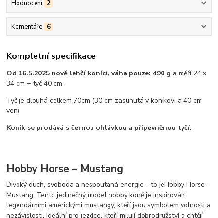
Hodnocení
2
Komentáře
6
Kompletní specifikace
Od 16.5.2025 nově lehčí koníci, váha pouze: 490 g
a měří 24 x
34 cm + tyč 40 cm .
Tyč je dlouhá celkem 70cm (30 cm zasunutá v koníkovi a 40 cm
ven)
Koník se prodává s černou ohlávkou a připevněnou tyčí.
Hobby Horse – Mustang
Divoký duch, svoboda a nespoutaná energie – to je
Hobby Horse –
Mustang. Tento jedinečný model hobby koně je inspirován
legendárními americkými mustangy, kteří jsou symbolem volnosti a
nezávislosti. Ideální pro jezdce, kteří milují dobrodružství a chtějí