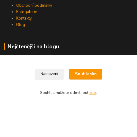
Obchodní podmínky
Fotogalerie
Kontakty
Blog
Nejčtenější na blogu
Souhlasím
Nastavení
Kontakty
Souhlas můžete odmítnout
zde
.
+420 606 215 413
hobbyhorsebest@seznam.cz