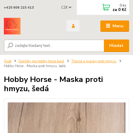
0
ks
CZK
+420 606 215 413
za
0 Kč
Menu
Hledat
Úvod
Doplňky pro hobby horse koně
Třásně a masky proti hmyzu
Hobby Horse - Maska proti hmyzu, šedá
Hobby Horse - Maska proti
hmyzu, šedá