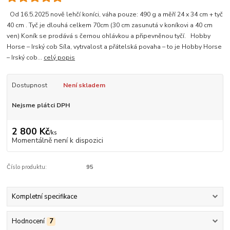
Od 16.5.2025 nově lehčí koníci, váha pouze: 490 g a měří 24 x 34 cm + tyč
40 cm . Tyč je dlouhá celkem 70cm (30 cm zasunutá v koníkovi a 40 cm
ven) Koník se prodává s černou ohlávkou a připevněnou tyčí. Hobby
Horse – Irský cob Síla, vytrvalost a přátelská povaha – to je Hobby Horse
– Irský cob...
celý popis
Dostupnost
Není skladem
Nejsme plátci DPH
2 800 Kč
/
ks
Momentálně není k dispozici
Číslo produktu:
95
Kompletní specifikace
Hodnocení
7