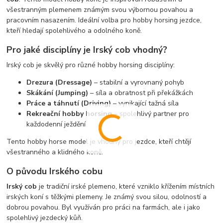
všestranným plemenem známým svou výbornou povahou a
pracovním nasazením. Ideální volba pro hobby horsing jezdce,
kteří hledají spolehlivého a odolného koně.
Pro jaké disciplíny je Irský cob vhodný?
Irský cob je skvělý pro různé hobby horsing disciplíny:
Drezura (Dressage)
– stabilní a vyrovnaný pohyb
Skákání (Jumping)
– síla a obratnost při překážkách
Práce a táhnutí (Driving)
– vynikající tažná síla
Rekreační hobby horsing
– spolehlivý partner pro
každodenní ježdění
Tento hobby horse model je vhodný pro jezdce, kteří chtějí
všestranného a klidného koně.
O původu Irského cobu
Irský cob
je tradiční irské plemeno, které vzniklo křížením místních
irských koní s těžkými plemeny. Je známý svou silou, odolností a
dobrou povahou. Byl využíván pro práci na farmách, ale i jako
spolehlivý jezdecký kůň.