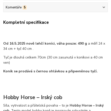
Komentáře
5
Kompletní specifikace
Od 16.5.2025 nově lehčí koníci, váha pouze: 490 g
a měří 24 x
34 cm + tyč 40 cm .
Tyč je dlouhá celkem 70cm (30 cm zasunutá v koníkovi a 40 cm
ven)
Koník se prodává s černou ohlávkou a připevněnou tyčí.
Hobby Horse – Irský cob
Síla, vytrvalost a přátelská povaha – to je
Hobby Horse – Irský
cob
. Tento model hobby koně je inspirován robustním a