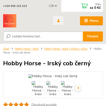
0
ks
CZK
+420 606 215 413
za
0 Kč
Menu
Hledat
Úvod
Hobby Horse - koně
Hobby Horse - koně s hřívou z příze
Hobby
Horse - Irský cob černý
Hobby Horse - Irský cob černý
Ohodnotit produkt