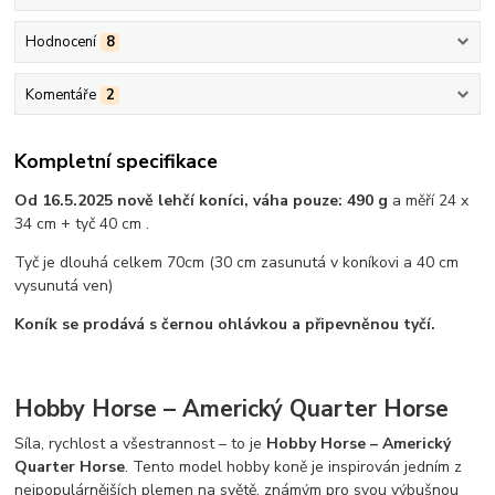
Hodnocení
8
Komentáře
2
Kompletní specifikace
Od 16.5.2025 nově lehčí koníci, váha pouze: 490 g
a měří 24 x
34 cm + tyč 40 cm .
Tyč je dlouhá celkem 70cm (30 cm zasunutá v koníkovi a 40 cm
vysunutá ven)
Koník se prodává s černou ohlávkou a připevněnou tyčí.
Hobby Horse – Americký Quarter Horse
Síla, rychlost a všestrannost – to je
Hobby Horse – Americký
Quarter Horse
. Tento model hobby koně je inspirován jedním z
nejpopulárnějších plemen na světě, známým pro svou výbušnou