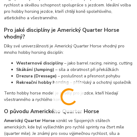
rychlost a skvělou schopnost spolupráce s jezdcem. Ideální volba
pro hobby horsing jezdce, kteří chtějí koně spolehlivého,
atletického a všestranného.
Pro jaké disciplíny je Americký Quarter Horse
vhodný?
Díky své univerzálnosti je Americký Quarter Horse vhodný pro
mnoho hobby horsing disciplín:
Westernové disciplíny
– jako barrel racing, reining, cutting
Skákání (Jumping)
– síla a obratnost při překážkách
Drezura (Dressage)
– poslušnost a přesnost pohybu
Rekreační hobby horsing
– přátelský a ochotný společník
Tento hobby horse model je skvělý pro jezdce, kteří hledají
všestranného a rychlého koně.
O původu Amerického Quarter Horse
Americký Quarter Horse
vznikl ve Spojených státech
amerických, kde byl vyšlechtěn pro rychlé sprinty na čtvrt míle
(quarter mile). Je známý pro svou výjimečnou rychlost, sílu a