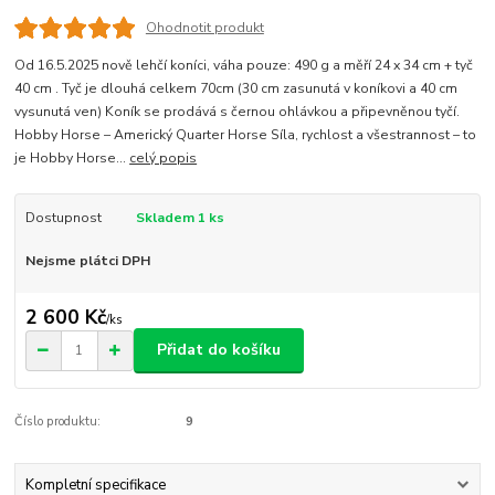
Ohodnotit produkt
Od 16.5.2025 nově lehčí koníci, váha pouze: 490 g a měří 24 x 34 cm + tyč
40 cm . Tyč je dlouhá celkem 70cm (30 cm zasunutá v koníkovi a 40 cm
vysunutá ven) Koník se prodává s černou ohlávkou a připevněnou tyčí.
Hobby Horse – Americký Quarter Horse Síla, rychlost a všestrannost – to
je Hobby Horse...
celý popis
Dostupnost
Skladem 1 ks
Nejsme plátci DPH
2 600 Kč
/
ks
Přidat do košíku
Číslo produktu:
9
Kompletní specifikace