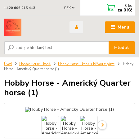
0
ks
CZK
+420 606 215 413
za
0 Kč
Menu
Hledat
Úvod
Hobby Horse - koně
Hobby Horse - koně s hřívou z příze
Hobby
Horse - Americký Quarter horse (1)
Hobby Horse - Americký Quarter
horse (1)